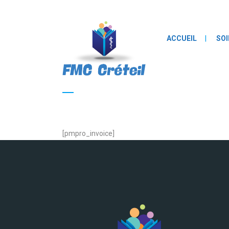
ACCUEIL
SOI
Facture d’adhésion
[pmpro_invoice]