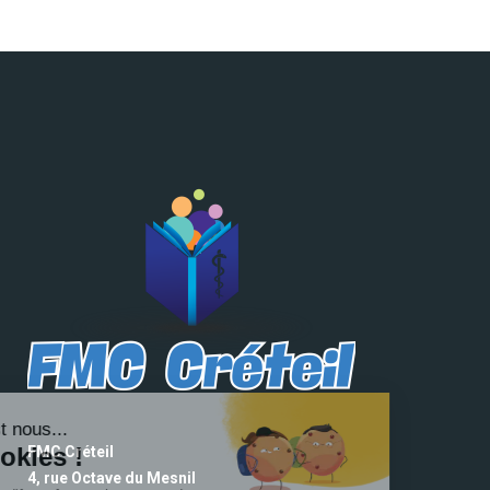
FMC Créteil
4, rue Octave du Mesnil