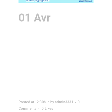
01 Avr
3ème
trimestre
2026/2027 :
Cycle de
gériatrie
Posted at 12:30h
in
by
admin3331
0
Comments
0
Likes