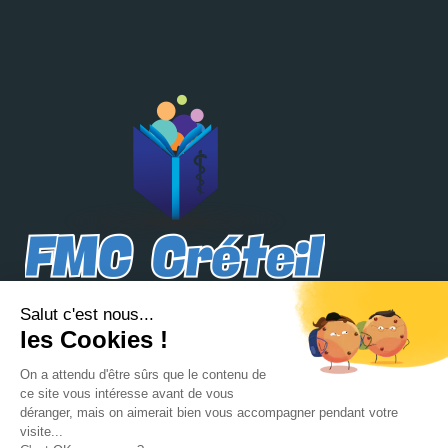
FMC Créteil
4, rue Octave du Mesnil
94000 Créteil
fmc.creteil@gmail.com