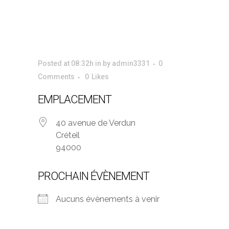
Intercommunal
de Créteil
Posted at 08:32h
in
by
admin3331
0
Comments
0
Likes
EMPLACEMENT
40 avenue de Verdun
Créteil
94000
PROCHAIN ÉVÈNEMENT
Aucuns évènements à venir